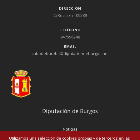
DIRECCIÓN
C/Real s/n - 09289
TELÉFONO
947596248
EMAIL
cubodebureba@diputaciondeburgos.net
Diputación de Burgos
Noticias
Eventos
Utilizamos una selección de cookies propias y de terceros en las