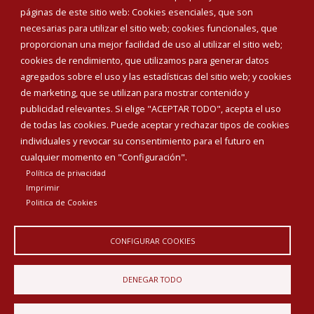
Corporación Municipal
páginas de este sitio web: Cookies esenciales, que son
Teléfonos de interés
necesarias para utilizar el sitio web; cookies funcionales, que
proporcionan una mejor facilidad de uso al utilizar el sitio web;
INICIAR SESIÓN
cookies de rendimiento, que utilizamos para generar datos
MAPA WEB
agregados sobre el uso y las estadísticas del sitio web; y cookies
de marketing, que se utilizan para mostrar contenido y
publicidad relevantes. Si elige "ACEPTAR TODO", acepta el uso
de todas las cookies. Puede aceptar y rechazar tipos de cookies
individuales y revocar su consentimiento para el futuro en
cualquier momento en "Configuración".
Política de privacidad
Imprimir
Politica de Cookies
CONFIGURAR COOKIES
Aviso Legal
Política de privacidad
Política de Cookies
DENEGAR TODO
Declaración de accesibilidad