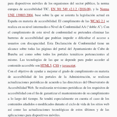
para dispositivos móviles de los organismos del sector público, la norma
europea de accesibilidad TIC,
EN 301 549 v2.1.2 (2018-08)
, y la
Norma
UNE 139803:2004
, base sobre la que se asienta la legislación actual en
España en materia de accesibilidad. El cumplimento de las
WCAG 2.1
se
realiza en su nivel intermedio o Nivel de Conformidad AA (“doble A”). Con
el cumplimiento de este nivel de conformidad se pretenden eliminar las
barreras de accesibilidad que podrían impedir o dificultar el acceso a
usuarios con discapacidad. Esta Declaración de Conformidad tiene un
alcance sobre todas las páginas del portal del Ayuntamiento de Cubo de
Bureba así como sobre todos los portales temáticos pertenecientes al
mismo. Las tecnologías de las que se depende para poder acceder al
contenido accesible son
HTML5
,
CSS
y
javascript
.
Con el objetivo de ayudar a mejorar el grado de cumplimiento en materia
de accesibilidad de los portales de la Administración, se realizan
actualizaciones periódicas de acuerdo a las directrices del Observatorio de
Accesibilidad Web. Se realizarán revisiones periódicas de los requisitos de
accesibilidad con el fin de garantizar el mantenimiento de su cumplimiento
a lo largo del tiempo. Se tendrá especialmente en cuenta el caso de los
contenidos añadidos o modificados durante el ciclo de vida de los sitios web
así como las actualizaciones tecnológicas de estos últimos y de las
aplicaciones para dispositivos móviles.