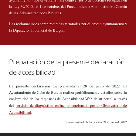
ayuntamiento - nueva ventana], así como el resto de opciones recogidas en
la Ley 39/2015, de 1 de octubre, del Procedimiento Administrativo Común
de las Administraciones Públicas.
Las reclamaciones serán recibidas y tratadas por el propio ayuntamiento y
la Diputación Provincial de Burgos.
Preparación de la presente declaración
de accesibilidad
La presente declaración fue preparada el 28 de junio de 2022. El
Ayuntamiento de Cubo de Bureba realiza periódicamente estudios sobre la
conformidad de los requisitos de Accesibilidad Web de su portal a través
del
servicio de diagnóstico online proporcionado por el Observatorio de
Accesibilidad
.
Última revisión de la declaración: 28 de junio de 2022