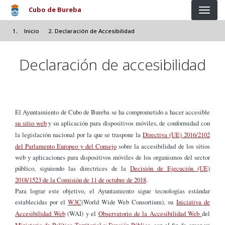
Pasar al contenido principal
Cubo de Bureba
Inicio
Declaración de Accesibilidad
Declaración de accesibilidad
El Ayuntamiento de Cubo de Bureba se ha comprometido a hacer accesible
su sitio web
y su aplicación para dispositivos móviles, de conformidad con
la legislación nacional por la que se traspone la
Directiva (UE) 2016/2102
del Parlamento Europeo y del Consejo
sobre la accesibilidad de los sitios
web y aplicaciones para dispositivos móviles de los organismos del sector
público, siguiendo las directrices de la
Decisión de Ejecución (UE)
2018/1523 de la Comisión de 11 de octubre de 2018
.
Para lograr este objetivo, el Ayuntamiento sigue tecnologías estándar
establecidas por el
W3C
(World Wide Web Consortium), su
Iniciativa de
Accesibilidad Web
(WAI) y el
Observatorio de la Accesibilidad Web
del
Ministerio de Política Territorial y Función Pública
, con el fin de crear un